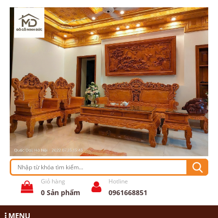
Giỏ hàng
Hotline
0
Sản phẩm
0961668851
MENU