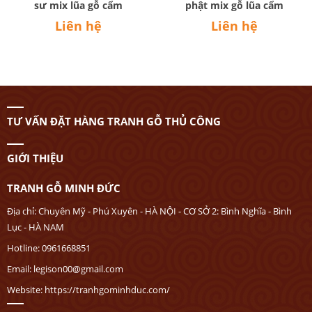
sư mix lũa gỗ cẩm
phật mix gỗ lũa cẩm
Liên hệ
Liên hệ
TƯ VẤN ĐẶT HÀNG TRANH GỖ THỦ CÔNG
GIỚI THIỆU
TRANH GỖ MINH ĐỨC
Địa chỉ: Chuyên Mỹ - Phú Xuyên - HÀ NỘI - CƠ SỞ 2: Bình Nghĩa - Bình
Lục - HÀ NAM
Hotline: 0961668851
Email: legison00@gmail.com
Website: https://tranhgominhduc.com/