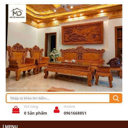
Giỏ hàng
Hotline
0
Sản phẩm
0961668851
MENU