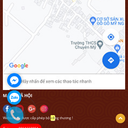
MẠNG XÃ HỘI
Website đã được cấp phép bộ
cô
ng thương !