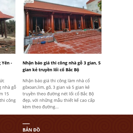
 Yên -
Nhận báo giá thi công nhà gỗ 3 gian, 5
gian kẻ truyền lối cổ Bắc Bộ
Đức
Nhận báo giá thi công làm nhà cổ
g nhà gỗ
gôxoan,lim, gõ, 3 gian và 5 gian kẻ
ệm 15
truyền theo đường nét lối cổ Bắc Bộ
thi công
đẹp, với những mẫu thiết kế cao cấp
kèm theo đường...
BẢN ĐỒ