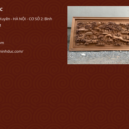
ỨC
Xuyên - HÀ NỘI - CƠ SỞ 2: Bình
M
com
ominhduc.com/