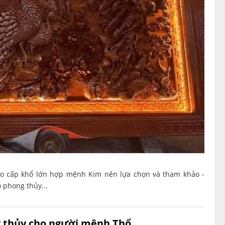
o cấp khổ lớn hợp mệnh Kim nên lựa chọn và tham khảo -
 phong thủy...
 thủy cho người mệnh Thổ