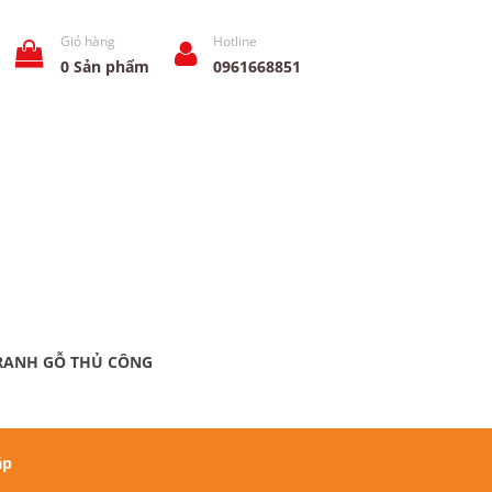
Giỏ hàng
Hotline
0
Sản phẩm
0961668851
RANH GỖ THỦ CÔNG
áp