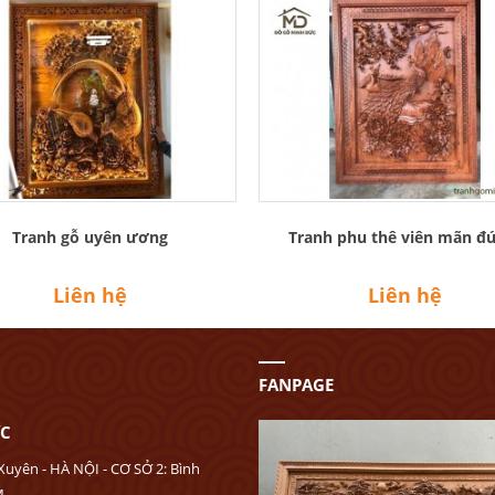
Tranh gỗ uyên ương
Tranh phu thê viên mãn đ
Liên hệ
Liên hệ
FANPAGE
ỨC
Xuyên - HÀ NỘI - CƠ SỞ 2: Bình
M