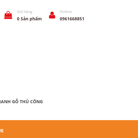
Giỏ hàng
Hotline
0
Sản phẩm
0961668851
RANH GỖ THỦ CÔNG
ng