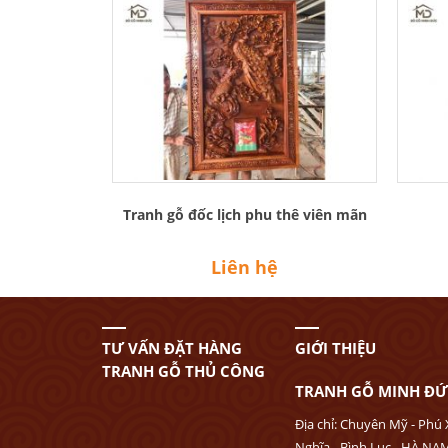
Tranh gỗ đốc lịch phu thê viên mãn
Liên hệ
TƯ VẤN ĐẶT HÀNG
GIỚI THIỆU
TRANH GỖ THỦ CÔNG
TRANH GỖ MINH Đ
Địa chỉ: Chuyên Mỹ - Phú 
Nghĩa - Bình Lục - HÀ NA