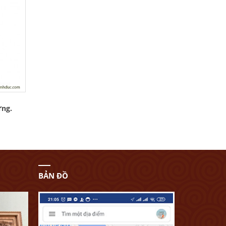
ứng.
BẢN ĐỒ