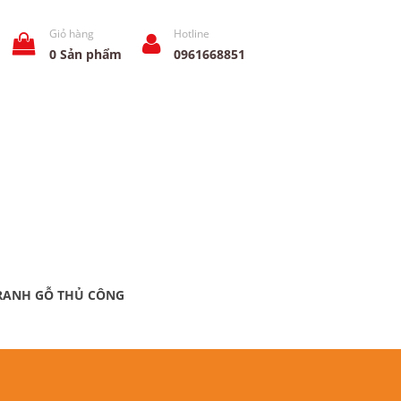
Giỏ hàng
Hotline
0
Sản phẩm
0961668851
RANH GỖ THỦ CÔNG