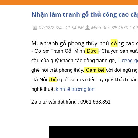
Nhận làm tranh gỗ thủ công cao cấp
07/02/2024 - 11:54 PM
Minh Đức
1530 Lượ
Mua tranh gỗ phong thủy thủ
cô
ng cao c
- Cơ sở Tranh Gỗ Minh
Đức
- Chuyên sản xuấ
cầu của quý khách các dòng tranh gỗ,
Tượng g
ghế nội thất phong thủy,
Cam kết
với đội ngũ ng
Hà Nội
chú
ng tôi sẽ đưa đến tay quý khách hàn
nghệ thuật
kinh tế trường tồn
.
Zalo tư vấn đặt hàng : 0961.668.851